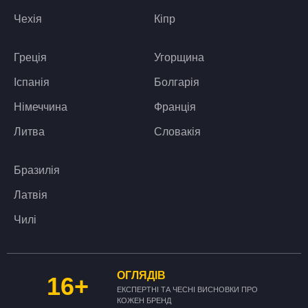
Чехія
Кіпр
Греція
Угорщина
Іспанія
Болгарія
Німеччина
Франція
Литва
Словакія
Бразилія
Латвія
Чилі
ОГЛЯДІВ
16+
ЕКСПЕРТНІ ТА ЧЕСНІ ВИСНОВКИ ПРО
КОЖЕН БРЕНД