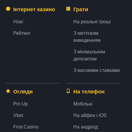
Інтернет казино
Грати
Нові
На реальні гроші
Рейтинг
З миттєвим
виведенням
З мінімальним
депозитом
З високими ставками
Огляди
На телефон
Pin Up
Мобільні
Vbet
На айфон і iOS
First Casino
На андроїд