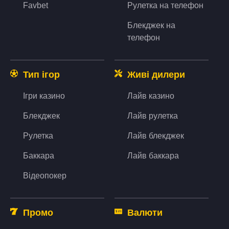
Favbet
Рулетка на телефон
Блекджек на
телефон
Тип ігор
Живі дилери
Ігри казино
Лайв казино
Блекджек
Лайв рулетка
Рулетка
Лайв блекджек
Баккара
Лайв баккара
Відеопокер
Промо
Валюти