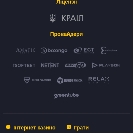
Ліцензії
Провайдери
Інтернет казино
Грати