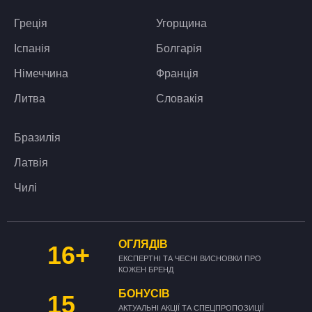
Греція
Угорщина
Іспанія
Болгарія
Німеччина
Франція
Литва
Словакія
Бразилія
Латвія
Чилі
ОГЛЯДІВ
16+
ЕКСПЕРТНІ ТА ЧЕСНІ ВИСНОВКИ ПРО
КОЖЕН БРЕНД
БОНУСІВ
15
АКТУАЛЬНІ АКЦІЇ ТА СПЕЦПРОПОЗИЦІЇ