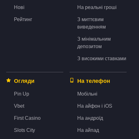
Нові
На реальні гроші
Рейтинг
З миттєвим
виведенням
З мінімальним
депозитом
З високими ставками
Огляди
На телефон
Pin Up
Мобільні
Vbet
На айфон і iOS
First Casino
На андроїд
Slots City
На айпад