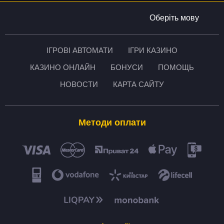
Оберіть мову
Русский
ІГРОВІ АВТОМАТИ
ІГРИ КАЗИНО
КАЗИНО ОНЛАЙН
БОНУСИ
ПОМОЩЬ
НОВОСТИ
КАРТА САЙТУ
Методи оплати