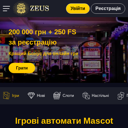
Увійти
Реєстрація
200 000 грн + 250 FS
за реєстрацію
Кращий Бонус для онлайн гри
Грати
Ігри
Нові
Слоти
Настільні
Ігрові автомати Mascot