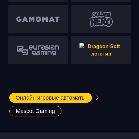
Онлайн игровые автоматы
Mascot Gaming