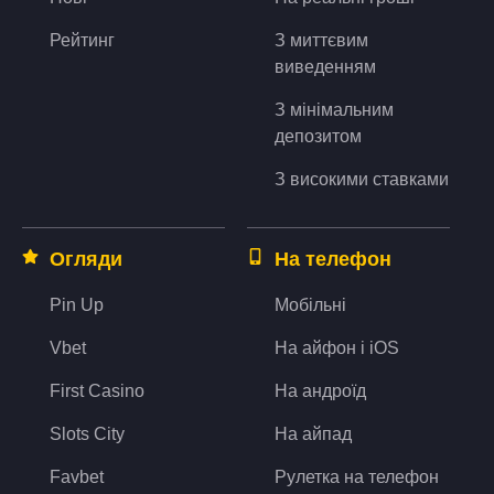
Рейтинг
З миттєвим
виведенням
З мінімальним
депозитом
З високими ставками
Огляди
На телефон
Pin Up
Мобільні
Vbet
На айфон і iOS
First Casino
На андроїд
Slots City
На айпад
Favbet
Рулетка на телефон