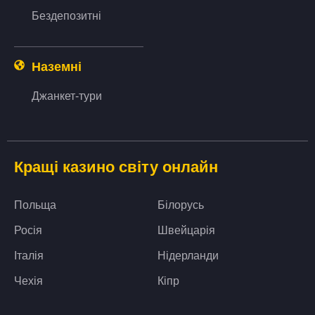
Бездепозитні
Наземні
Джанкет-тури
Кращі казино світу онлайн
Польща
Білорусь
Росія
Швейцарія
Італія
Нідерланди
Чехія
Кіпр