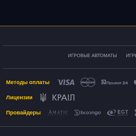
ИГРОВЫЕ АВТОМАТЫ
ИГР
Методы оплаты
Лицензии
Провайдеры