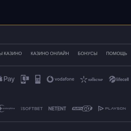
Ы КАЗИНО
КАЗИНО ОНЛАЙН
БОНУСЫ
ПОМОЩЬ