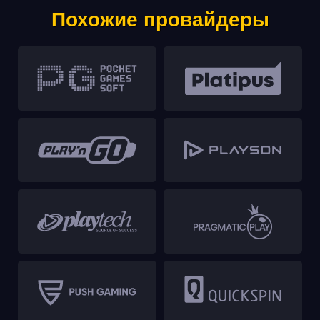
Похожие провайдеры